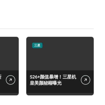
三星
新
S26+颜值暴增！三星机
皇美颜秘籍曝光