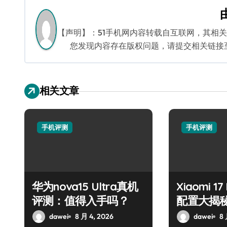
导
航
【声明】：51手机网内容转载自互联网，其相
您发现内容存在版权问题，请提交相关链接至邮箱
相关文章
手机评测
手机评测
华为nova15 Ultra真机
Xiaomi 1
评测：值得入手吗？
配置大揭
避坑指南
dawei
8 月 4, 2026
dawei
8 