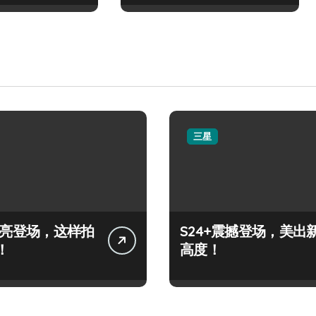
三星
+闪亮登场，这样拍
S24+震撼登场，美出
！
高度！