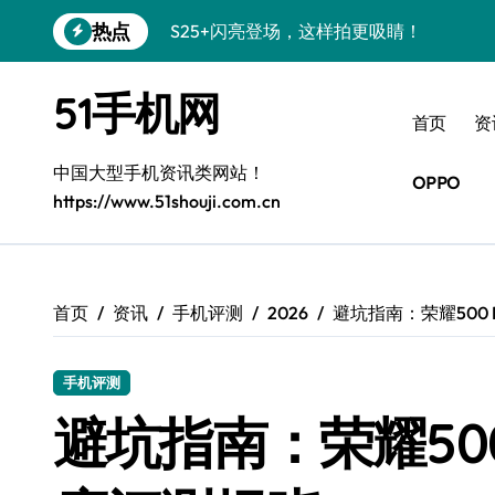
跳
热点
S24+震撼登场，美出新高度！
转
到
S26+颜值暴增！三星机皇美颜秘籍曝光
内
51手机网
容
A56 5G新机登场，三星风尚自此开启！
首页
资
三星S26上手秒变个性神器！
中国大型手机资讯类网站！
OPPO
https://www.51shouji.com.cn
S25美化秘籍：个性定制，炫酷随心！
Galaxy C55 5G焕新秘籍：潮流定制，
Galaxy C55 5G登场，美学新纪元！
首页
资讯
手机评测
2026
避坑指南：荣耀500 
Galaxy Z Flip6：折叠时尚，一瞬惊艳
手机评测
S25 Ultra颜值炸裂！定制主题潮翻天！
避坑指南：荣耀500 