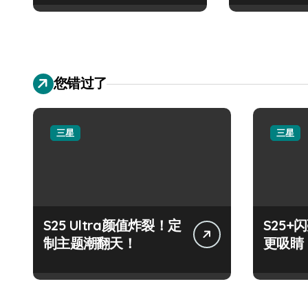
您错过了
三星
三星
S25 Ultra颜值炸裂！定
S25
制主题潮翻天！
更吸睛