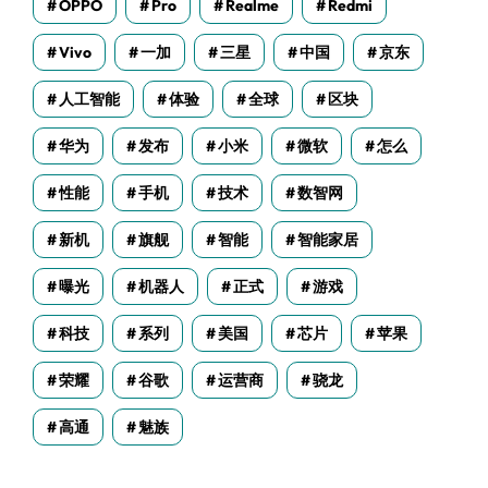
OPPO
Pro
Realme
Redmi
Vivo
一加
三星
中国
京东
人工智能
体验
全球
区块
华为
发布
小米
微软
怎么
性能
手机
技术
数智网
新机
旗舰
智能
智能家居
曝光
机器人
正式
游戏
科技
系列
美国
芯片
苹果
荣耀
谷歌
运营商
骁龙
高通
魅族