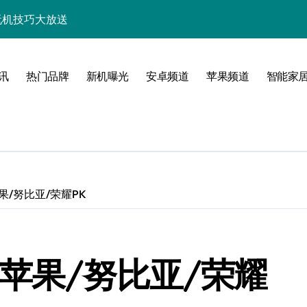
析，速来抢先体验！
技巧一网打尽！
亮点多多速来瞧！
讯
热门品牌
新机曝光
安卓频道
苹果频道
智能家
速来一睹为快！
随行一手握！
，速来抢先了解！
优惠速抢不容错过！
果/努比亚/荣耀PK
新，开启科技新视界！
一步领风骚！
苹果/努比亚/荣耀