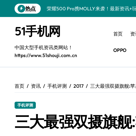
跳
热点
真我GT8 Pro震撼登场！特色功能全解
转
到
OPPO Find X9 Pro亮点大揭秘，实用
内
51手机网
容
vivo S50 Pro mini来袭！小屏旗舰，
首页
资
REDMI K90深度揭秘！超强配置亮点，
中国大型手机资讯类网站！
OPPO
https://www.51shouji.com.cn
荣耀ROBOT PHONE，智掌生活，资讯
iPhone 17e震撼来袭！性能配置大升级
华为nova 15 Ultra新功能解锁，限时
首页
资讯
手机评测
2017
三大最强双摄旗舰:苹
三星Galaxy Z Fold7来袭！折叠屏革
手机评测
荣耀WIN资讯秒速达，手机管家助你快人
三大最强双摄旗舰: