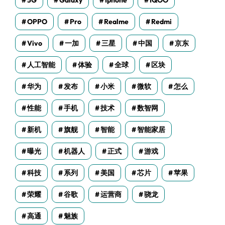
5G
Galaxy
Iphone
IQOO
OPPO
Pro
Realme
Redmi
Vivo
一加
三星
中国
京东
人工智能
体验
全球
区块
华为
发布
小米
微软
怎么
性能
手机
技术
数智网
新机
旗舰
智能
智能家居
曝光
机器人
正式
游戏
科技
系列
美国
芯片
苹果
荣耀
谷歌
运营商
骁龙
高通
魅族