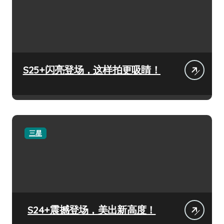
S25+闪亮登场，这样拍更吸睛！
三星
S24+震撼登场，美出新高度！