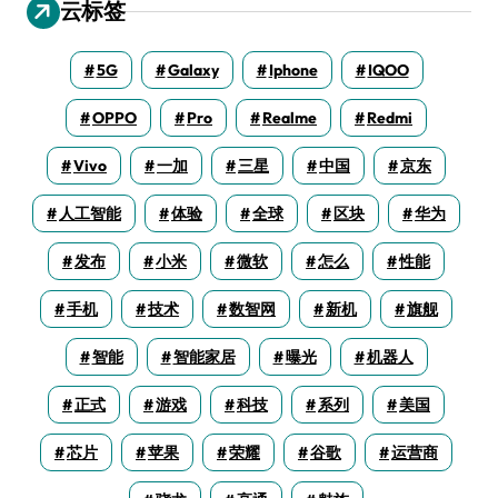
云标签
5G
Galaxy
Iphone
IQOO
OPPO
Pro
Realme
Redmi
Vivo
一加
三星
中国
京东
人工智能
体验
全球
区块
华为
发布
小米
微软
怎么
性能
手机
技术
数智网
新机
旗舰
智能
智能家居
曝光
机器人
正式
游戏
科技
系列
美国
芯片
苹果
荣耀
谷歌
运营商