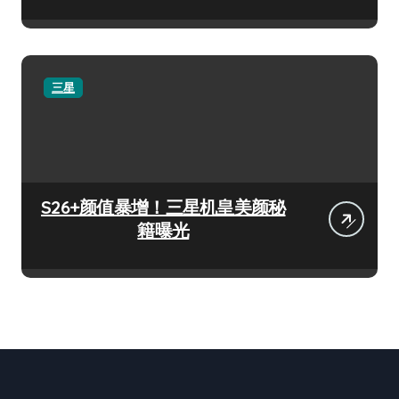
三星
S26+颜值暴增！三星机皇美颜秘
籍曝光