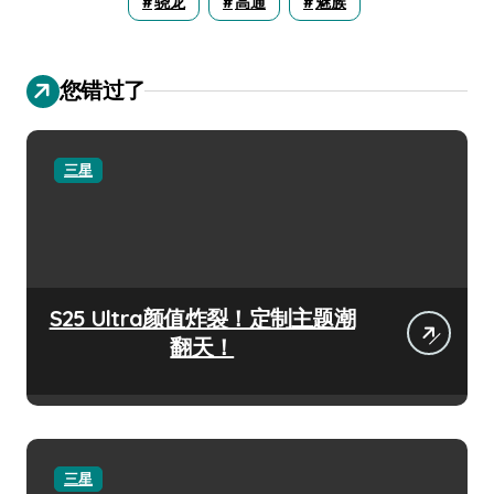
骁龙
高通
魅族
您错过了
三星
S25 Ultra颜值炸裂！定制主题潮
翻天！
三星