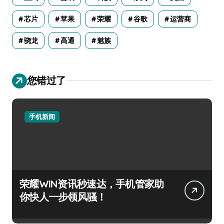
芯片
苹果
荣耀
谷歌
运营商
骁龙
高通
魅族
您错过了
手机新闻
荣耀WIN资讯秒速达，手机管家助
你快人一步领风骚！