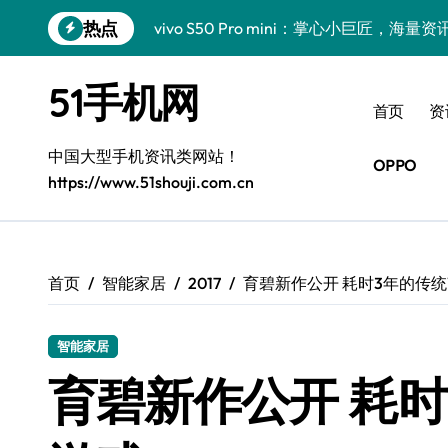
跳
热点
vivo S50 Pro mini：掌心小巨匠，海
转
到
三星Galaxy S26震撼来袭！创新科技亮
内
51手机网
容
小米17 Pro震撼来袭！超实用功能抢先
首页
资
三星Galaxy Z Fold7抢先揭秘！手机管
中国大型手机资讯类网站！
OPPO
https://www.51shouji.com.cn
S25 Ultra颜值炸裂！定制主题潮翻天！
S25+闪亮登场，这样拍更吸睛！
S24+震撼登场，美出新高度！
首页
智能家居
2017
育碧新作公开 耗时3年的传统
S26+颜值暴增！三星机皇美颜秘籍曝光
智能家居
A56 5G新机登场，三星风尚自此开启！
育碧新作公开 耗时
三星Galaxy Z TriFold，三折叠屏新