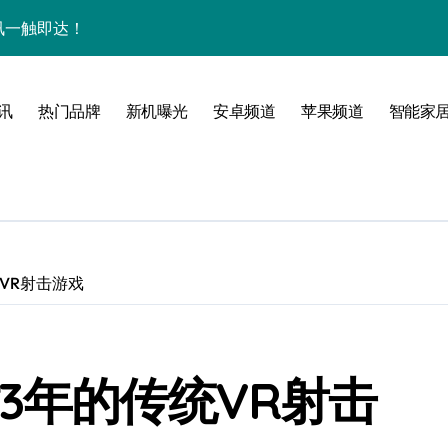
量资讯一触即达！
点，一机全掌握！
揭秘，速来围观！
讯
热门品牌
新机曝光
安卓频道
苹果频道
智能家
家带你探新亮点
VR射击游戏
3年的传统VR射击
风尚，一手掌控未来！