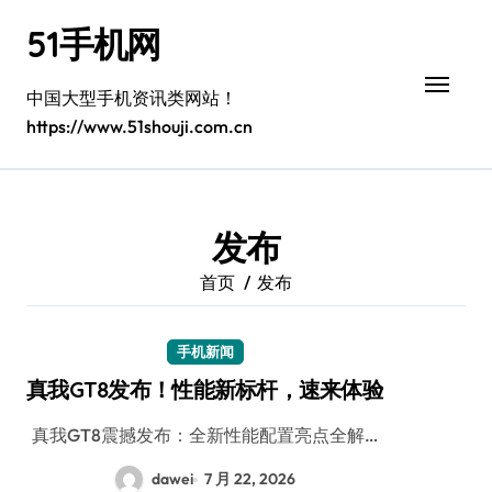
跳
51手机网
转
到
内
中国大型手机资讯类网站！
容
https://www.51shouji.com.cn
发布
首页
发布
手机新闻
真我GT8发布！性能新标杆，速来体验
真我GT8震撼发布：全新性能配置亮点全解…
dawei
7 月 22, 2026