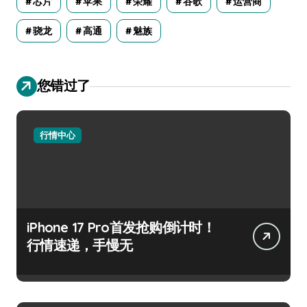
芯片
苹果
荣耀
谷歌
运营商
骁龙
高通
魅族
您错过了
行情中心
iPhone 17 Pro首发抢购倒计时！
行情速递，手慢无