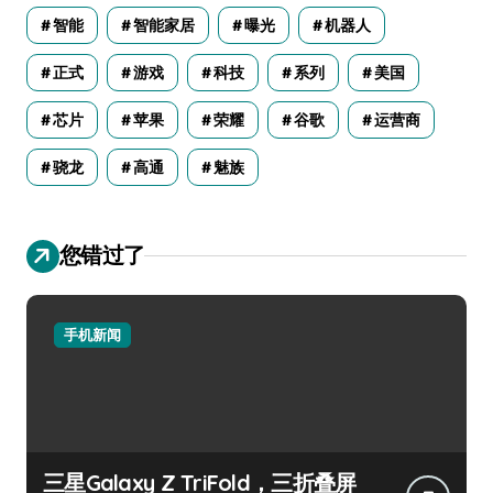
智能
智能家居
曝光
机器人
正式
游戏
科技
系列
美国
芯片
苹果
荣耀
谷歌
运营商
骁龙
高通
魅族
您错过了
手机新闻
三星Galaxy Z TriFold，三折叠屏