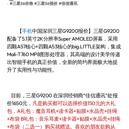
#
三星S6价格
#
三星S6报价
#
佳信通讯
【
手机
中国
深圳三星G9200报价】三星G9200
配备了5.1英寸2K分辨率Super AMOLED屏幕，采用
四颗A57核心+四颗A53核心的big.LITTLE架构，集成
Mali-T760 MP8图形处理器，其高端的设计美学传递
出智能手机的真正价值，全新的简约界面极大地提
升了实用性与功能性。
目前，三星G9200 在深圳经销商“佳信通讯”处报
价1650元，
凡是购买都可以选择价值150元的大礼
包，A礼包：魔音耳机+读卡器+贴膜+水晶壳+挂绳
+布袋 B礼包：音乐耳麦+读卡器+贴膜+水晶壳+挂绳
+布袋（二选一）购买就赠送。喜欢的朋友欲购从