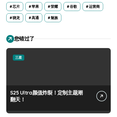
芯片
苹果
荣耀
谷歌
运营商
骁龙
高通
魅族
您错过了
三星
S25 Ultra颜值炸裂！定制主题潮
翻天！