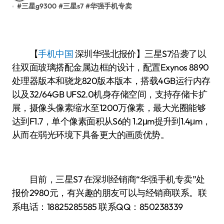
#
三星g9300
#
三星s7
#
华强手机专卖
【
手机中国
深圳华强北报价】三星S7沿袭了以
往双面玻璃搭配金属边框的设计，配置Exynos 8890
处理器版本和骁龙820版本版本，搭载4GB运行内存
以及32/64GB UFS2.0机身存储空间，支持存储卡扩
展，摄像头像素缩水至1200万像素，最大光圈能够
达到F1.7，单个像素面积从S6的 1.2μm提升到1.4μm，
从而在弱光环境下具备更大的画质优势。
目前，三星S7 在深圳经销商“华强手机专卖”处
报价2980
有兴趣的朋友可以与经销商联系。联
元，
系电话：
18825285585
联系QQ：850238339