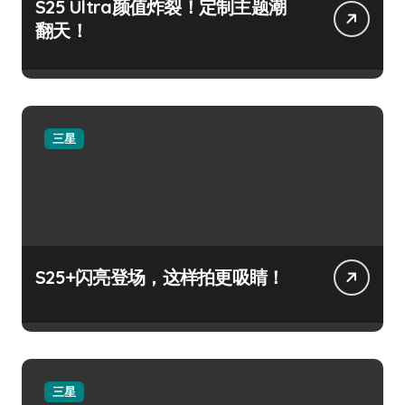
S25 Ultra颜值炸裂！定制主题潮
翻天！
三星
S25+闪亮登场，这样拍更吸睛！
三星