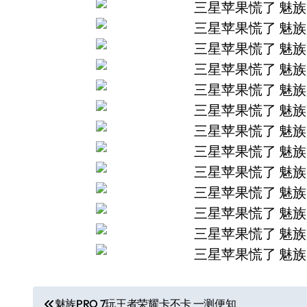
文
魅族PRO 7玩王者荣耀卡不卡 一测便知