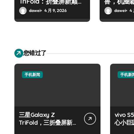
TriFold：折叠屏新巅
兽，机圈
峰，手机高手必看！
dawei
4 月 9, 2026
dawei
4 
您错过了
手机新闻
手机新
三星Galaxy Z
vivo S
TriFold，三折叠屏新风
心小巨
尚，一手掌控未来！
触即达