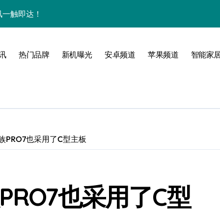
量资讯一触即达！
点，一机全掌握！
揭秘，速来围观！
讯
热门品牌
新机曝光
安卓频道
苹果频道
智能家
家带你探新亮点
族PRO7也采用了C型主板
PRO7也采用了C型
风尚，一手掌控未来！