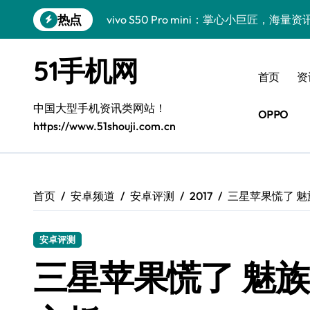
跳
热点
vivo S50 Pro mini：掌心小巨匠，海
转
到
三星Galaxy S26震撼来袭！创新科技亮
内
51手机网
容
小米17 Pro震撼来袭！超实用功能抢先
首页
资
三星Galaxy Z Fold7抢先揭秘！手机管
中国大型手机资讯类网站！
OPPO
https://www.51shouji.com.cn
S25 Ultra颜值炸裂！定制主题潮翻天！
S25+闪亮登场，这样拍更吸睛！
S24+震撼登场，美出新高度！
首页
安卓频道
安卓评测
2017
三星苹果慌了 魅
S26+颜值暴增！三星机皇美颜秘籍曝光
安卓评测
A56 5G新机登场，三星风尚自此开启！
三星苹果慌了 魅族
三星Galaxy Z TriFold，三折叠屏新