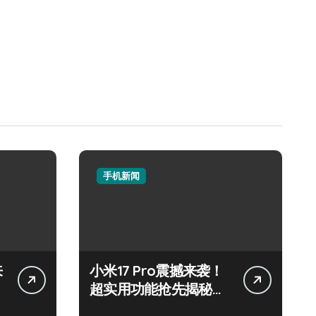
手机新闻
来
小米17 Pro震撼来袭！
超实用功能抢先揭秘，
速来围观！