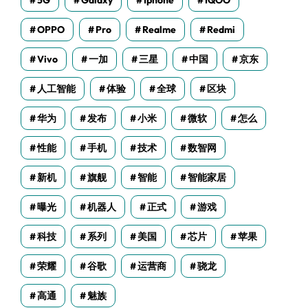
5G
Galaxy
Iphone
IQOO
OPPO
Pro
Realme
Redmi
Vivo
一加
三星
中国
京东
人工智能
体验
全球
区块
华为
发布
小米
微软
怎么
性能
手机
技术
数智网
新机
旗舰
智能
智能家居
曝光
机器人
正式
游戏
科技
系列
美国
芯片
苹果
荣耀
谷歌
运营商
骁龙
高通
魅族