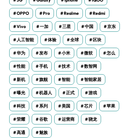
5G
Galaxy
Iphone
IQOO
OPPO
Pro
Realme
Redmi
Vivo
一加
三星
中国
京东
人工智能
体验
全球
区块
华为
发布
小米
微软
怎么
性能
手机
技术
数智网
新机
旗舰
智能
智能家居
曝光
机器人
正式
游戏
科技
系列
美国
芯片
苹果
荣耀
谷歌
运营商
骁龙
高通
魅族