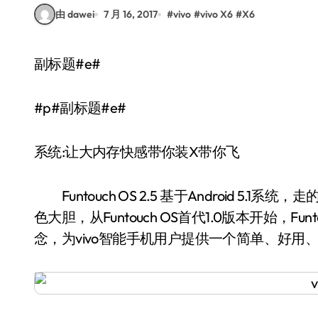
由 dawei
7 月 16, 2017
#
vivo
#
vivo X6
#
X6
副标题#e#
#p#副标题#e#
系统:让大内存快感带你装X带你飞
Funtouch OS 2.5 基于Android 5
色大胆，从Funtouch OS首代1.0版本开始，
念，为vivo智能手机用户提供一个简单、好用