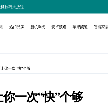
+玩机技巧大放送
析，速来抢先体验！
技巧一网打尽！
讯
热门品牌
新机曝光
安卓频道
苹果频道
智能家
亮点多多速来瞧！
速来一睹为快！
随行一手握！
，速来抢先了解！
测:让你一次“快”个够
优惠速抢不容错过！
新，开启科技新视界！
:让你一次“快”个够
一步领风骚！