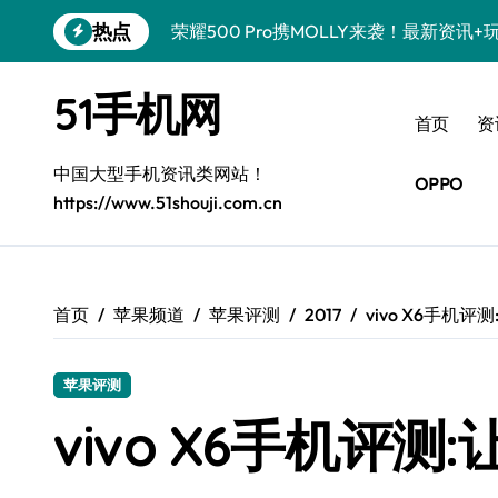
跳
热点
荣耀500 Pro携MOLLY来袭！最新资讯
转
到
真我GT8 Pro震撼登场！特色功能全解
内
51手机网
容
OPPO Find X9 Pro亮点大揭秘，实用
首页
资
vivo S50 Pro mini来袭！小屏旗舰，
中国大型手机资讯类网站！
OPPO
https://www.51shouji.com.cn
REDMI K90深度揭秘！超强配置亮点，
荣耀ROBOT PHONE，智掌生活，资讯
iPhone 17e震撼来袭！性能配置大升级
首页
苹果频道
苹果评测
2017
vivo X6手机评
华为nova 15 Ultra新功能解锁，限时
苹果评测
三星Galaxy Z Fold7来袭！折叠屏革
vivo X6手机评测
荣耀WIN资讯秒速达，手机管家助你快人