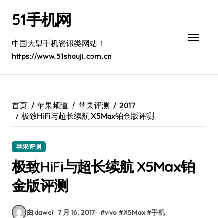
跳
51手机网
转
到
内
中国大型手机资讯类网站！
容
https://www.51shouji.com.cn
首页
苹果频道
苹果评测
2017
极致HiFi与超长续航 X5Max铂金版评测
苹果评测
极致HiFi与超长续航 X5Max铂
金版评测
由 dawei
7 月 16, 2017
#
vivo
#
X5Max
#
手机