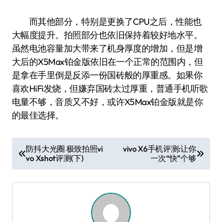
而其他部分，特别是更换了CPU之后，性能也
大幅度提升。拍照部分也依旧保持着较好地水平。
虽然电池容量加大带来了机身厚度的增加，但是增
大后的X5Max铂金版依旧在一个正常的范围内，但
是拿在手里倒是反添一份国砖般的厚重感。如果你
喜欢HiFi发烧，但嫌弃国砖太过厚重，普通手机听歌
电量不够，音质又不好，或许X5Max铂金版就是你
的最佳选择。
文
防抖大光圈 极致拍照vi
vivo X6手机评测:让你
vo Xshot评测(下)
一次“快”个够
章
导
航