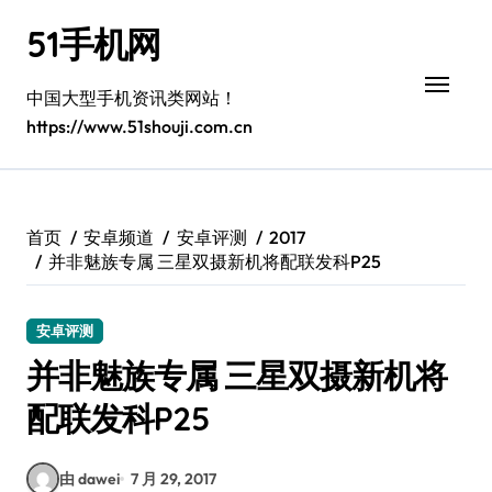
跳
51手机网
转
到
内
中国大型手机资讯类网站！
容
https://www.51shouji.com.cn
首页
安卓频道
安卓评测
2017
并非魅族专属 三星双摄新机将配联发科P25
安卓评测
并非魅族专属 三星双摄新机将
配联发科P25
由 dawei
7 月 29, 2017