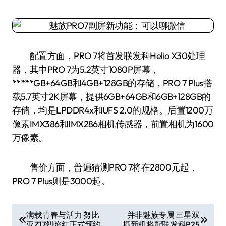
配置方面，PRO 7将首发联发科Helio X30处理
器，其中PRO 7为5.2英寸1080P屏幕，
*****GB+64GB和4GB+128GB的存储，PRO 7 Plus搭
载5.7英寸2K屏幕，提供6GB+64GB和6GB+128GB的
存储，均是LPDDR4x和UFS 2.0的规格。后置1200万
像素IMX386和IMX286相机传感器，前置相机为1600
万像素。
售价方面，普遍猜测PRO 7将在2800元起，
PRO 7 Plus则是3000起。
文
满载青春与活力 努比
并非魅族专属 三星双
亚Z17烈焰红正式预约
摄新机将配联发科P25