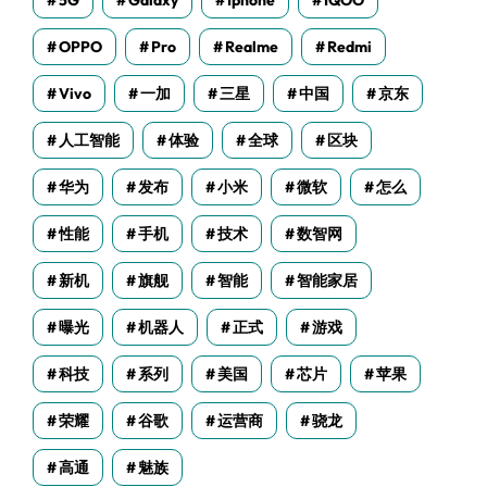
5G
Galaxy
Iphone
IQOO
OPPO
Pro
Realme
Redmi
Vivo
一加
三星
中国
京东
人工智能
体验
全球
区块
华为
发布
小米
微软
怎么
性能
手机
技术
数智网
新机
旗舰
智能
智能家居
曝光
机器人
正式
游戏
科技
系列
美国
芯片
苹果
荣耀
谷歌
运营商
骁龙
高通
魅族