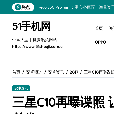
跳
热点
vivo S50 Pro mini：掌心小巨匠，海
转
到
三星Galaxy S26震撼来袭！创新科技亮
内
51手机网
容
小米17 Pro震撼来袭！超实用功能抢先
首页
资
三星Galaxy Z Fold7抢先揭秘！手机管
中国大型手机资讯类网站！
OPPO
https://www.51shouji.com.cn
S25 Ultra颜值炸裂！定制主题潮翻天！
S25+闪亮登场，这样拍更吸睛！
S24+震撼登场，美出新高度！
首页
安卓频道
安卓资讯
2017
三星C10再曝谍照
S26+颜值暴增！三星机皇美颜秘籍曝光
安卓资讯
A56 5G新机登场，三星风尚自此开启！
三星C10再曝谍照 
三星Galaxy Z TriFold，三折叠屏新