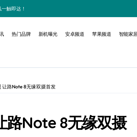
量资讯一触即达！
点，一机全掌握！
揭秘，速来围观！
讯
热门品牌
新机曝光
安卓频道
苹果频道
智能家
家带你探新亮点
 让路Note 8无缘双摄首发
让路Note 8无缘双摄
风尚，一手掌控未来！