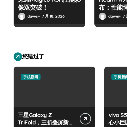
像双突破！
布：性能
峰！
dawei
7 月 18, 2026
dawei
7 
您错过了
手机新闻
手机新
三星Galaxy Z
vivo S
TriFold，三折叠屏新风
心小巨