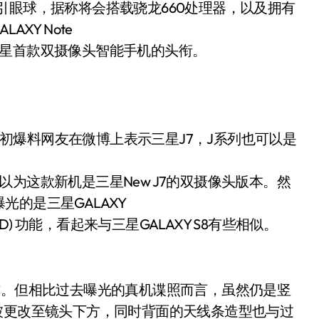
引眼球，据称将会搭载骁龙660处理器，以及拥有
XY Note
三星首款双摄像头智能手机的头衔。
，最初爆料网友在微博上表示三星J7，J系列也可以是
为这款新机是三星New J7的双摄像头版本。然
的是三星GALAXY
(AOD) 功能，看起来与三星GALAXY S8有些相似。
方。但相比过去曝光的真机谍照而言，虽然仍是竖
被更改至镜头下方，同时背面的天线条造型也与过