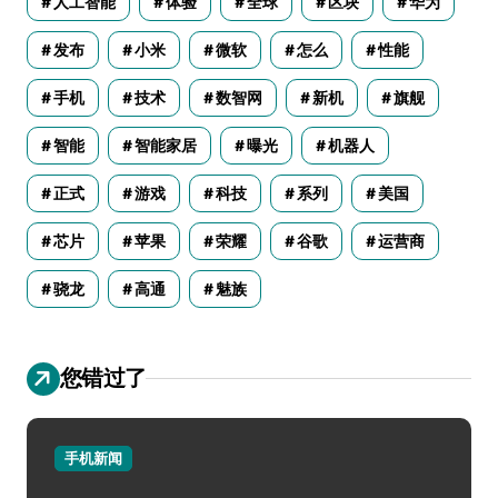
人工智能
体验
全球
区块
华为
发布
小米
微软
怎么
性能
手机
技术
数智网
新机
旗舰
智能
智能家居
曝光
机器人
正式
游戏
科技
系列
美国
芯片
苹果
荣耀
谷歌
运营商
骁龙
高通
魅族
您错过了
手机新闻