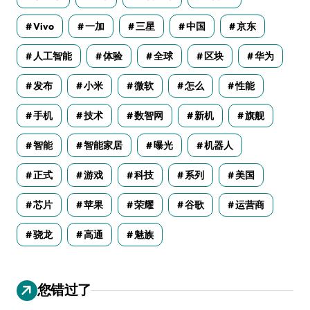
Vivo
一加
三星
中国
京东
人工智能
体验
全球
区块
华为
发布
小米
微软
怎么
性能
手机
技术
数智网
新机
旗舰
智能
智能家居
曝光
机器人
正式
游戏
科技
系列
美国
芯片
苹果
荣耀
谷歌
运营商
骁龙
高通
魅族
您错过了