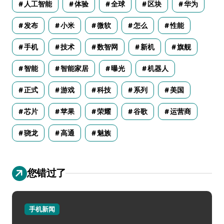
人工智能
体验
全球
区块
华为
发布
小米
微软
怎么
性能
手机
技术
数智网
新机
旗舰
智能
智能家居
曝光
机器人
正式
游戏
科技
系列
美国
芯片
苹果
荣耀
谷歌
运营商
骁龙
高通
魅族
您错过了
手机新闻