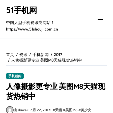
跳
51手机网
转
到
内
中国大型手机资讯类网站！
容
https://www.51shouji.com.cn
首页
资讯
手机新闻
2017
人像摄影更专业 美图M8天猫现货热销中
手机新闻
人像摄影更专业 美图M8天猫现
货热销中
由 dawei
7 月 22, 2017
#
天猫
#
美图M8
#
美少女