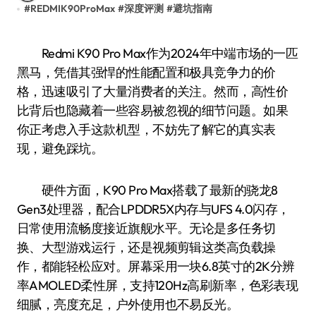
#
REDMIK90ProMax
#
深度评测
#
避坑指南
Redmi K90 Pro Max作为2024年中端市场的一匹
黑马，凭借其强悍的性能配置和极具竞争力的价
格，迅速吸引了大量消费者的关注。然而，高性价
比背后也隐藏着一些容易被忽视的细节问题。如果
你正考虑入手这款机型，不妨先了解它的真实表
现，避免踩坑。
硬件方面，K90 Pro Max搭载了最新的骁龙8
Gen3处理器，配合LPDDR5X内存与UFS 4.0闪存，
日常使用流畅度接近旗舰水平。无论是多任务切
换、大型游戏运行，还是视频剪辑这类高负载操
作，都能轻松应对。屏幕采用一块6.8英寸的2K分辨
率AMOLED柔性屏，支持120Hz高刷新率，色彩表现
细腻，亮度充足，户外使用也不易反光。