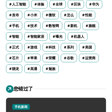
人工智能
体验
全球
区块
华为
发布
小米
微软
怎么
性能
手机
技术
数智网
新机
旗舰
智能
智能家居
曝光
机器人
正式
游戏
科技
系列
美国
芯片
苹果
荣耀
谷歌
运营商
骁龙
高通
魅族
您错过了
手机新闻