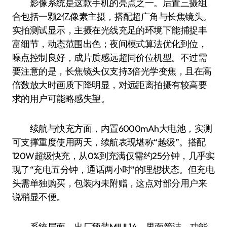
影像系统是这款手机的亮点之一。后置三摄组
合包括一颗2亿像素主摄，搭配超广角与长焦镜头。
实拍测试显示，主摄在光线充足的环境下能捕捉丰
富细节，动态范围出色；夜间模式算法优化到位，
噪点控制良好，成片质感远超同价位机型。不过需
要注意的是，长焦镜头仅支持3倍光学变焦，且在高
倍数放大时画质下降明显，对远距离拍摄有较高要
求的用户可能略感失望。
续航与快充方面，内置6000mAh大电池，实测
可支撑重度使用两天，续航表现堪称“越级”。搭配
120W超级快充，从0%到充满仅需约25分钟，几乎实
现了“充电五分钟，通话两小时”的理想状态。但充电
头需单独购买，包装内未附赠，这点对部分用户来
说稍显不便。
系统层面，出厂预装MIUI 14，界面简洁，功能