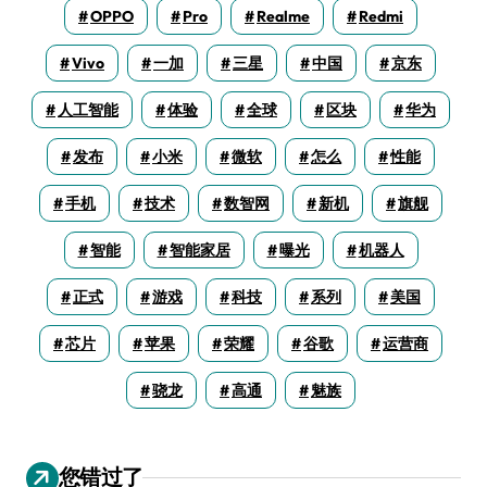
OPPO
Pro
Realme
Redmi
Vivo
一加
三星
中国
京东
人工智能
体验
全球
区块
华为
发布
小米
微软
怎么
性能
手机
技术
数智网
新机
旗舰
智能
智能家居
曝光
机器人
正式
游戏
科技
系列
美国
芯片
苹果
荣耀
谷歌
运营商
骁龙
高通
魅族
您错过了