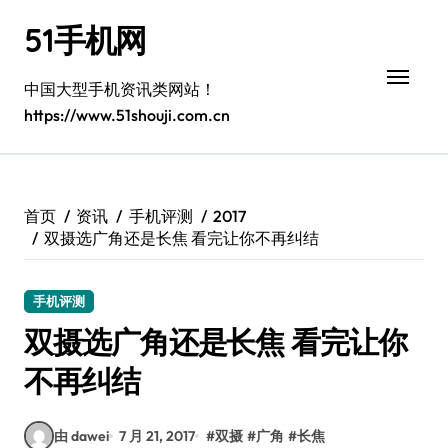
跳
51手机网
转
到
内
中国大型手机资讯类网站！
容
https://www.51shouji.com.cn
首页
资讯
手机评测
2017
双摄选广角还是长焦 看完让你不再纠结
手机评测
双摄选广角还是长焦 看完让你
不再纠结
由 dawei
7 月 21, 2017
#
双摄
#
广角
#
长焦