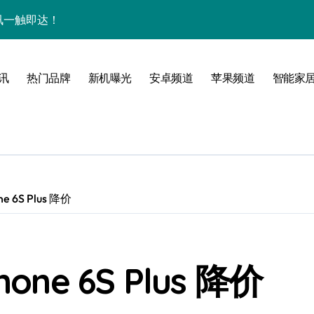
量资讯一触即达！
点，一机全掌握！
揭秘，速来围观！
讯
热门品牌
新机曝光
安卓频道
苹果频道
智能家
家带你探新亮点
 6S Plus 降价
ne 6S Plus 降价
风尚，一手掌控未来！