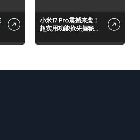
来
小米17 Pro震撼来袭！
超实用功能抢先揭秘，
速来围观！