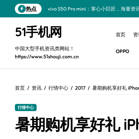
跳
热点
vivo S50 Pro mini：掌心小巨匠，海
转
到
三星Galaxy S26震撼来袭！创新科技亮
内
51手机网
容
小米17 Pro震撼来袭！超实用功能抢先
首页
资
三星Galaxy Z Fold7抢先揭秘！手机管
中国大型手机资讯类网站！
OPPO
https://www.51shouji.com.cn
S25 Ultra颜值炸裂！定制主题潮翻天！
S25+闪亮登场，这样拍更吸睛！
S24+震撼登场，美出新高度！
首页
资讯
行情中心
2017
暑期购机享好礼 iPhone
S26+颜值暴增！三星机皇美颜秘籍曝光
行情中心
A56 5G新机登场，三星风尚自此开启！
暑期购机享好礼 iPho
三星Galaxy Z TriFold，三折叠屏新