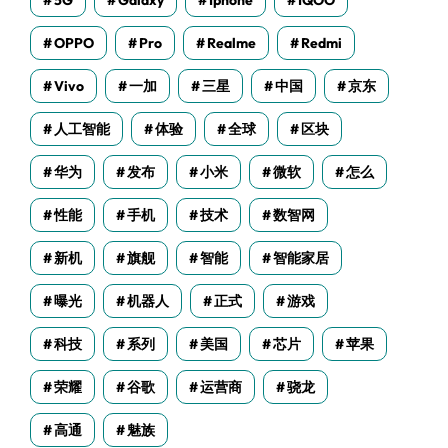
5G
Galaxy
Iphone
IQOO
OPPO
Pro
Realme
Redmi
Vivo
一加
三星
中国
京东
人工智能
体验
全球
区块
华为
发布
小米
微软
怎么
性能
手机
技术
数智网
新机
旗舰
智能
智能家居
曝光
机器人
正式
游戏
科技
系列
美国
芯片
苹果
荣耀
谷歌
运营商
骁龙
高通
魅族