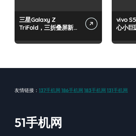
三星Galaxy Z
vivo S
TriFold，三折叠屏新风
心小巨
尚，一手掌控未来！
触即达
友情链接：
137手机网
186手机网
183手机网
131手机网
51手机网