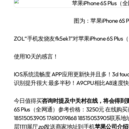
图为：苹果iPhone 6
ZOL“手机发烧友fk5ek1”对苹果iPhone 6S P
使用10天的感言！
IOS系统流畅度 APP应用更新快并且多！3d tou
识别提升很大 最多半秒！A9CPU相比A8速
今日值得买
咨询时提及中关村在线，将会得到更
6S Plus（全网通）参考价格：3250元 在
18515053905 17610019868 185150
层1111展厅
zol
发送商家地址到手机
苹果公司介绍