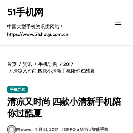
跳
51手机网
转
到
内
中国大型手机资讯类网站！
容
https://www.51shouji.com.cn
首页
资讯
手机导购
2017
清凉又时尚 四款小清新手机陪你过酷夏
手机导购
清凉又时尚 四款小清新手机陪
你过酷夏
由 dawei
7 月 21, 2017
#
OPPO
#
华为
#
智能手机