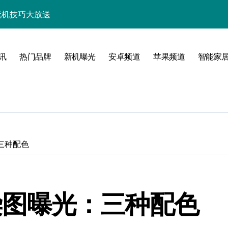
+玩机技巧大放送
析，速来抢先体验！
技巧一网打尽！
讯
热门品牌
新机曝光
安卓频道
苹果频道
智能家
亮点多多速来瞧！
速来一睹为快！
随行一手握！
，速来抢先了解！
：三种配色
优惠速抢不容错过！
新，开启科技新视界！
渲染图曝光：三种配色
一步领风骚！