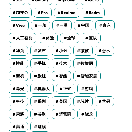
5G
Galaxy
Iphone
IQOO
OPPO
Pro
Realme
Redmi
Vivo
一加
三星
中国
京东
人工智能
体验
全球
区块
华为
发布
小米
微软
怎么
性能
手机
技术
数智网
新机
旗舰
智能
智能家居
曝光
机器人
正式
游戏
科技
系列
美国
芯片
苹果
荣耀
谷歌
运营商
骁龙
高通
魅族