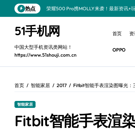
跳
热点
荣耀500 Pro携MOLLY来袭！最新资讯
转
到
真我GT8 Pro震撼登场！特色功能全解
内
51手机网
容
OPPO Find X9 Pro亮点大揭秘，实用
首页
资
vivo S50 Pro mini来袭！小屏旗舰，
中国大型手机资讯类网站！
OPPO
https://www.51shouji.com.cn
REDMI K90深度揭秘！超强配置亮点，
荣耀ROBOT PHONE，智掌生活，资讯
iPhone 17e震撼来袭！性能配置大升级
首页
智能家居
2017
Fitbit智能手表渲染图曝光
华为nova 15 Ultra新功能解锁，限时
智能家居
三星Galaxy Z Fold7来袭！折叠屏革
Fitbit智能手表
荣耀WIN资讯秒速达，手机管家助你快人