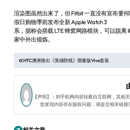
渲染图虽然出来了，但 Fitbit 一直没有宣
假日购物季前发布全新 Apple Watch 3
系，据称会搭载 LTE 蜂窝网路模块，可以脱离 iP
家中外出锻炼。
文
HTC澳洲推出《英雄防线》限量版Vive套装
章
导
航
【声明】：51手机网内容转载自互联网，其相
您发现内容存在版权问题，请提交相关链接至邮箱
相关文章