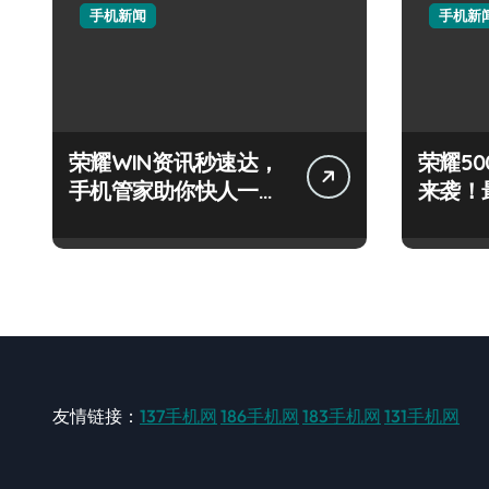
手机新闻
手机新
荣耀WIN资讯秒速达，
荣耀500
手机管家助你快人一步
来袭！
领风骚！
技巧大
友情链接：
137手机网
186手机网
183手机网
131手机网