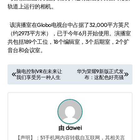
轨道上运行的相机。
该演播室在Globo电视台中占据了32,000平方英尺
（约2973平方米），已于今年6月开始使用。演播室
共包括189个工位，18个编辑室，3个后期室，2个扩
音台和会议室。
文
脑电控制VR在未来让
华为荣耀9新版正式发
我们享受另一种人生
布：这配色好亮骚
章
导
航
由
dawei
【声明】：51手机网内容转载自互联网，其相关言