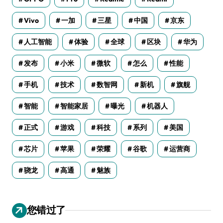
Vivo
一加
三星
中国
京东
人工智能
体验
全球
区块
华为
发布
小米
微软
怎么
性能
手机
技术
数智网
新机
旗舰
智能
智能家居
曝光
机器人
正式
游戏
科技
系列
美国
芯片
苹果
荣耀
谷歌
运营商
骁龙
高通
魅族
您错过了