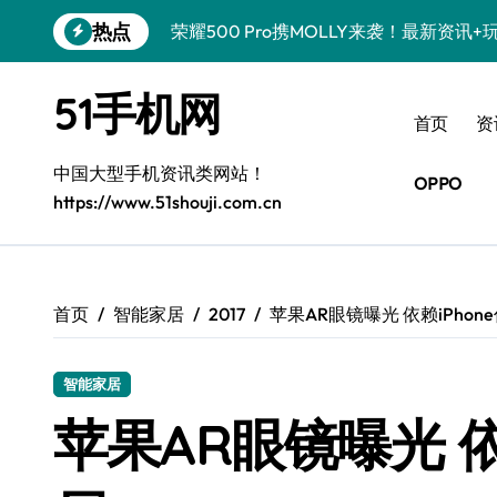
跳
热点
荣耀500 Pro携MOLLY来袭！最新资讯
转
到
真我GT8 Pro震撼登场！特色功能全解
内
51手机网
容
OPPO Find X9 Pro亮点大揭秘，实用
首页
资
vivo S50 Pro mini来袭！小屏旗舰，
中国大型手机资讯类网站！
OPPO
https://www.51shouji.com.cn
REDMI K90深度揭秘！超强配置亮点，
荣耀ROBOT PHONE，智掌生活，资讯
iPhone 17e震撼来袭！性能配置大升级
首页
智能家居
2017
苹果AR眼镜曝光 依赖iPho
华为nova 15 Ultra新功能解锁，限时
智能家居
三星Galaxy Z Fold7来袭！折叠屏革
苹果AR眼镜曝光 依
荣耀WIN资讯秒速达，手机管家助你快人