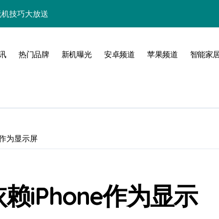
+玩机技巧大放送
析，速来抢先体验！
技巧一网打尽！
讯
热门品牌
新机曝光
安卓频道
苹果频道
智能家
亮点多多速来瞧！
速来一睹为快！
随行一手握！
，速来抢先了解！
ne作为显示屏
优惠速抢不容错过！
新，开启科技新视界！
赖iPhone作为显示
一步领风骚！