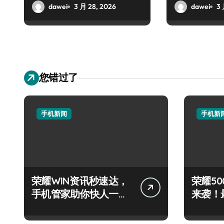
dawei
3 月 28, 2026
dawei
3 
您错过了
手机新闻
手机新
荣耀WIN资讯秒速达，
荣耀500
手机管家助你快人一步
来袭！
领风骚！
技巧大