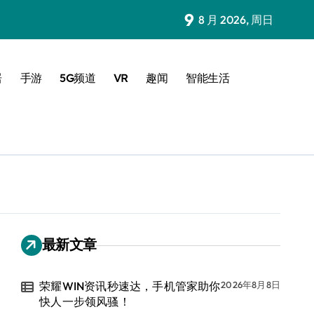
9
8 月 2026, 周日
居
手游
5G频道
VR
趣闻
智能生活
最新文章
荣耀WIN资讯秒速达，手机管家助你
2026年8月8日
快人一步领风骚！