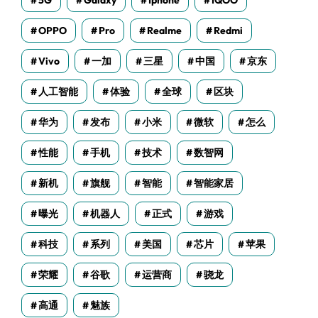
5G
Galaxy
Iphone
IQOO
OPPO
Pro
Realme
Redmi
Vivo
一加
三星
中国
京东
人工智能
体验
全球
区块
华为
发布
小米
微软
怎么
性能
手机
技术
数智网
新机
旗舰
智能
智能家居
曝光
机器人
正式
游戏
科技
系列
美国
芯片
苹果
荣耀
谷歌
运营商
骁龙
高通
魅族