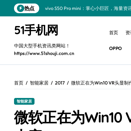
跳
热点
vivo S50 Pro mini：掌心小巨匠，海
转
到
三星Galaxy S26震撼来袭！创新科技亮
内
51手机网
容
小米17 Pro震撼来袭！超实用功能抢先
首页
资
三星Galaxy Z Fold7抢先揭秘！手机管
中国大型手机资讯类网站！
OPPO
https://www.51shouji.com.cn
S25 Ultra颜值炸裂！定制主题潮翻天！
S25+闪亮登场，这样拍更吸睛！
S24+震撼登场，美出新高度！
首页
智能家居
2017
微软正在为Win10 VR头显
S26+颜值暴增！三星机皇美颜秘籍曝光
智能家居
A56 5G新机登场，三星风尚自此开启！
微软正在为Win10
三星Galaxy Z TriFold，三折叠屏新