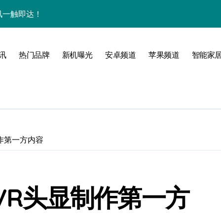
量资讯一触即达！
点，一机全掌握！
揭秘，速来围观！
讯
热门品牌
新机曝光
安卓频道
苹果频道
智能家
家带你探新亮点
制作第一方内容
 VR头显制作第一方
风尚，一手掌控未来！