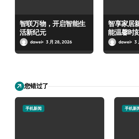
智联万物，开启智能生
智享家居
活新纪元
能温馨时
dawei
3 月 28, 2026
dawei
3 
您错过了
手机新闻
手机新