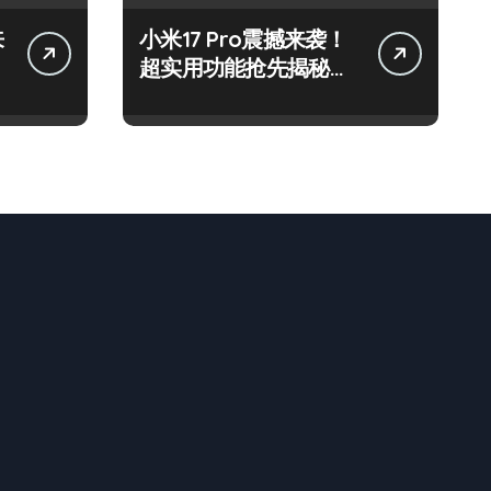
来
小米17 Pro震撼来袭！
超实用功能抢先揭秘，
速来围观！