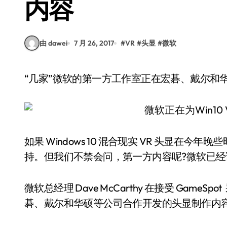
内容
由 dawei
7 月 26, 2017
#
VR
#
头显
#
微软
“几家”微软的第一方工作室正在宏碁、戴尔
如果 Windows 10 混合现实 VR 头显在今
持。但我们不禁会问，第一方内容呢?微软已
微软总经理 Dave McCarthy 在接受 Gam
碁、戴尔和华硕等公司合作开发的头显制作内