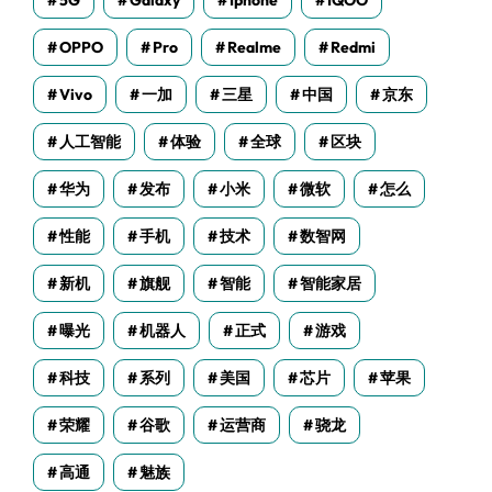
5G
Galaxy
Iphone
IQOO
OPPO
Pro
Realme
Redmi
Vivo
一加
三星
中国
京东
人工智能
体验
全球
区块
华为
发布
小米
微软
怎么
性能
手机
技术
数智网
新机
旗舰
智能
智能家居
曝光
机器人
正式
游戏
科技
系列
美国
芯片
苹果
荣耀
谷歌
运营商
骁龙
高通
魅族