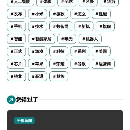
人工智能
体验
全球
区块
华为
发布
小米
微软
怎么
性能
手机
技术
数智网
新机
旗舰
智能
智能家居
曝光
机器人
正式
游戏
科技
系列
美国
芯片
苹果
荣耀
谷歌
运营商
骁龙
高通
魅族
您错过了
手机新闻