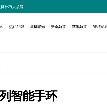
+玩机技巧大放送
析，速来抢先体验！
技巧一网打尽！
讯
热门品牌
新机曝光
安卓频道
苹果频道
智能家
亮点多多速来瞧！
速来一睹为快！
随行一手握！
，速来抢先了解！
环
优惠速抢不容错过！
新，开启科技新视界！
系列智能手环
一步领风骚！