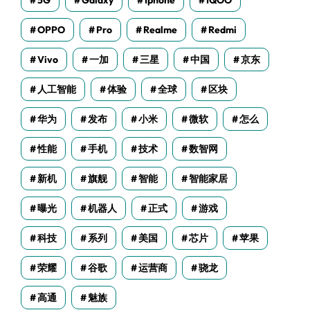
5G
Galaxy
Iphone
IQOO
OPPO
Pro
Realme
Redmi
Vivo
一加
三星
中国
京东
人工智能
体验
全球
区块
华为
发布
小米
微软
怎么
性能
手机
技术
数智网
新机
旗舰
智能
智能家居
曝光
机器人
正式
游戏
科技
系列
美国
芯片
苹果
荣耀
谷歌
运营商
骁龙
高通
魅族