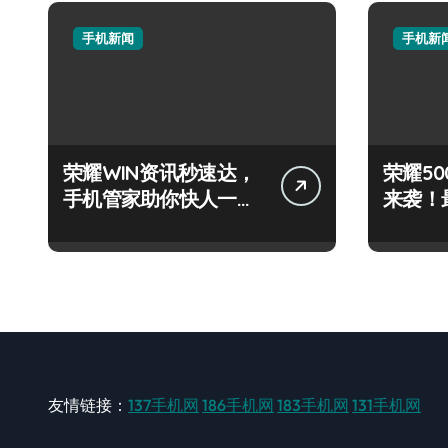
手机新闻
手机新
荣耀WIN资讯秒速达，
荣耀500
手机管家助你快人一步
来袭！
领风骚！
技巧大
友情链接：
137手机网
186手机网
183手机网
131手机网