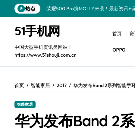
跳
热点
荣耀500 Pro携MOLLY来袭！最新资讯
转
到
真我GT8 Pro震撼登场！特色功能全解
内
51手机网
容
OPPO Find X9 Pro亮点大揭秘，实用
首页
资
vivo S50 Pro mini来袭！小屏旗舰，
中国大型手机资讯类网站！
OPPO
https://www.51shouji.com.cn
REDMI K90深度揭秘！超强配置亮点，
荣耀ROBOT PHONE，智掌生活，资讯
iPhone 17e震撼来袭！性能配置大升级
首页
智能家居
2017
华为发布Band 2系列智能手
华为nova 15 Ultra新功能解锁，限时
智能家居
三星Galaxy Z Fold7来袭！折叠屏革
华为发布Band 2
荣耀WIN资讯秒速达，手机管家助你快人