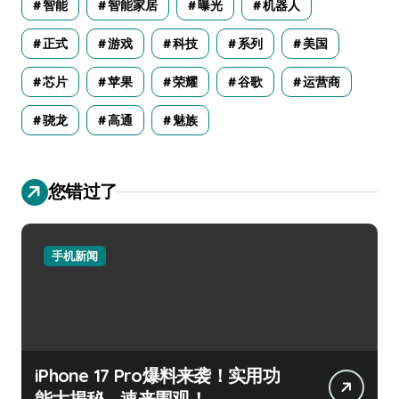
智能
智能家居
曝光
机器人
正式
游戏
科技
系列
美国
芯片
苹果
荣耀
谷歌
运营商
骁龙
高通
魅族
您错过了
手机新闻
iPhone 17 Pro爆料来袭！实用功
能大揭秘，速来围观！