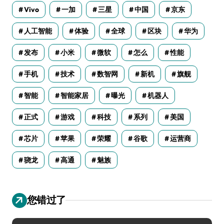
Vivo
一加
三星
中国
京东
人工智能
体验
全球
区块
华为
发布
小米
微软
怎么
性能
手机
技术
数智网
新机
旗舰
智能
智能家居
曝光
机器人
正式
游戏
科技
系列
美国
芯片
苹果
荣耀
谷歌
运营商
骁龙
高通
魅族
您错过了