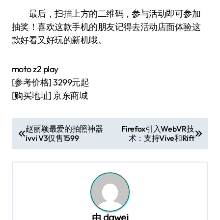
最后，扫描上方的二维码，参与活动即可参加
抽奖！喜欢这款手机的朋友记得去活动店面体验这
款好看又好玩的新机哦。
moto z2 play
[参考价格] 3299元起
[购买地址] 京东商城
文
赵丽颖最爱的拍照神器
Firefox引入WebVR技
ivvi V3仅售1599
术：支持Vive和Rift
章
导
航
由
dawei