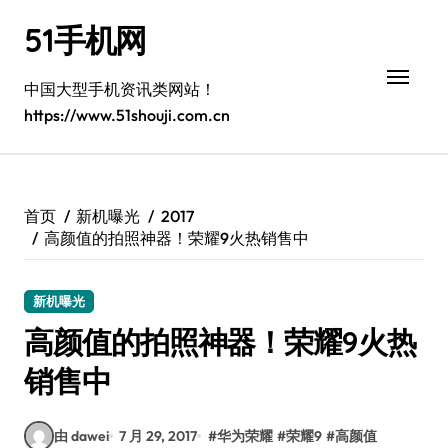
跳
51手机网
转
到
内
中国大型手机资讯类网站！
容
https://www.51shouji.com.cn
首页
新机曝光
2017
高颜值的拍照神器！荣耀9火热销售中
新机曝光
高颜值的拍照神器！荣耀9火热
销售中
由 dawei
7 月 29, 2017
#
华为荣耀
#
荣耀9
#
高颜值