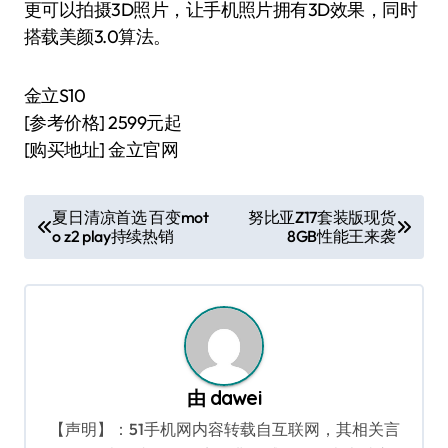
更可以拍摄3D照片，让手机照片拥有3D效果，同时
搭载美颜3.0算法。
金立S10
[参考价格] 2599元起
[购买地址] 金立官网
文
夏日清凉首选 百变mot
努比亚Z17套装版现货
o z2 play持续热销
8GB性能王来袭
章
导
航
由
dawei
【声明】：51手机网内容转载自互联网，其相关言