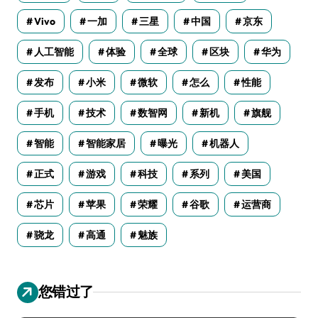
Vivo
一加
三星
中国
京东
人工智能
体验
全球
区块
华为
发布
小米
微软
怎么
性能
手机
技术
数智网
新机
旗舰
智能
智能家居
曝光
机器人
正式
游戏
科技
系列
美国
芯片
苹果
荣耀
谷歌
运营商
骁龙
高通
魅族
您错过了