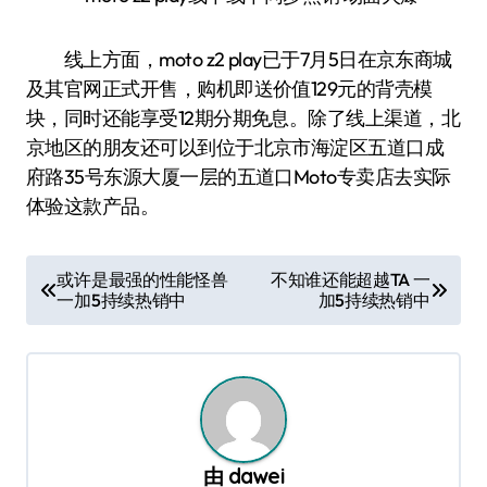
线上方面，moto z2 play已于7月5日在京东商城
及其官网正式开售，购机即送价值129元的背壳模
块，同时还能享受12期分期免息。除了线上渠道，北
京地区的朋友还可以到位于北京市海淀区五道口成
府路35号东源大厦一层的五道口Moto专卖店去实际
体验这款产品。
文
或许是最强的性能怪兽
不知谁还能超越TA 一
一加5持续热销中
加5持续热销中
章
导
航
由
dawei