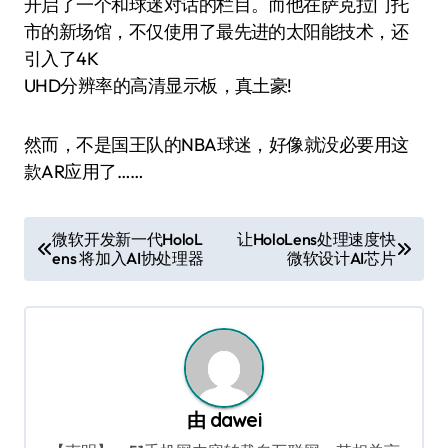
开启了一个和球迷对话的栏目。而他在萨克拉门托
市的新场馆，不仅使用了最先进的太阳能技术，还
引入了4K
UHD分辨率的高清显示板，真土豪!
然而，不是国王队的NBA球迷，好像就没必要用这
款AR应用了……
文
微软开发新一代HoloL
让HoloLens处理速度快
ens 将加入AI协处理器
微软设计AI芯片
章
导
航
由
dawei