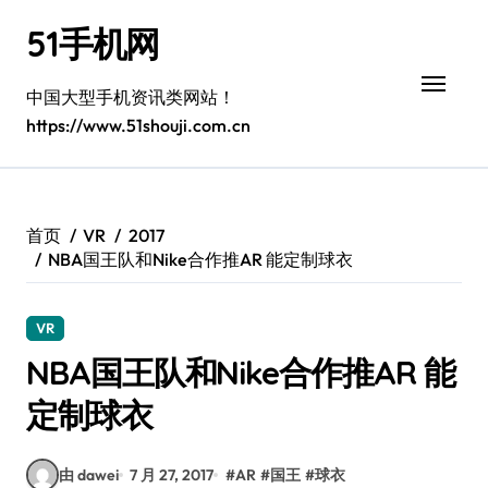
跳
51手机网
转
到
内
中国大型手机资讯类网站！
容
https://www.51shouji.com.cn
首页
VR
2017
NBA国王队和Nike合作推AR 能定制球衣
VR
NBA国王队和Nike合作推AR 能
定制球衣
由 dawei
7 月 27, 2017
#
AR
#
国王
#
球衣