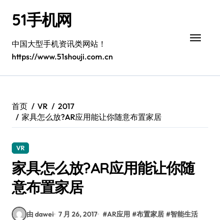
跳
51手机网
转
到
内
中国大型手机资讯类网站！
容
https://www.51shouji.com.cn
首页
VR
2017
家具怎么放?AR应用能让你随意布置家居
VR
家具怎么放?AR应用能让你随
意布置家居
由 dawei
7 月 26, 2017
#
AR应用
#
布置家居
#
智能生活