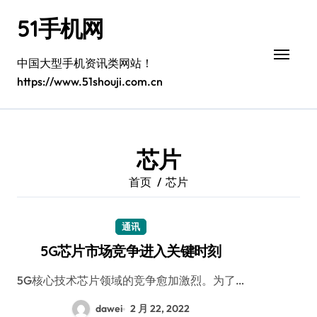
跳
51手机网
转
到
内
中国大型手机资讯类网站！
容
https://www.51shouji.com.cn
芯片
首页
芯片
通讯
5G芯片市场竞争进入关键时刻
5G核心技术芯片领域的竞争愈加激烈。为了…
dawei
2 月 22, 2022