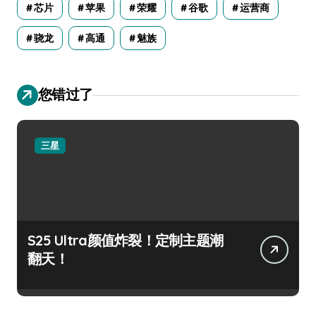
芯片
苹果
荣耀
谷歌
运营商
骁龙
高通
魅族
您错过了
三星
S25 Ultra颜值炸裂！定制主题潮
翻天！