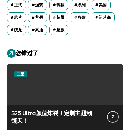
正式
游戏
科技
系列
美国
芯片
苹果
荣耀
谷歌
运营商
骁龙
高通
魅族
您错过了
三星
S25 Ultra颜值炸裂！定制主题潮
翻天！