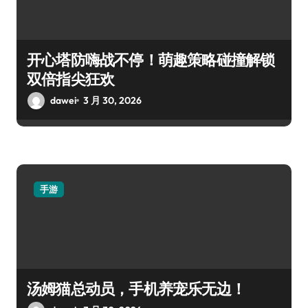
开心塔防嗨战不停！萌趣策略碰撞解锁
双倍指尖狂欢
dawei
3 月 30, 2026
手游
汤姆猫总动员，手机养宠乐无边！