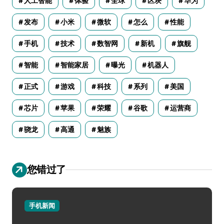
人工智能
体验
全球
区块
华为
发布
小米
微软
怎么
性能
手机
技术
数智网
新机
旗舰
智能
智能家居
曝光
机器人
正式
游戏
科技
系列
美国
芯片
苹果
荣耀
谷歌
运营商
骁龙
高通
魅族
您错过了
手机新闻