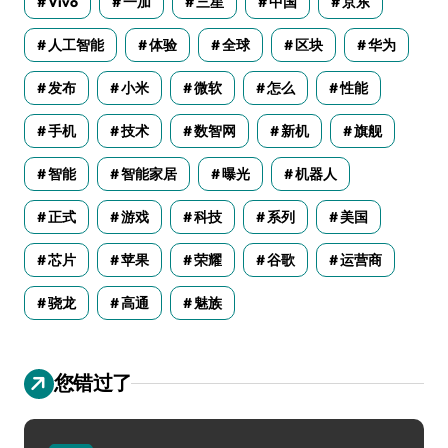
Vivo
一加
三星
中国
京东
人工智能
体验
全球
区块
华为
发布
小米
微软
怎么
性能
手机
技术
数智网
新机
旗舰
智能
智能家居
曝光
机器人
正式
游戏
科技
系列
美国
芯片
苹果
荣耀
谷歌
运营商
骁龙
高通
魅族
您错过了