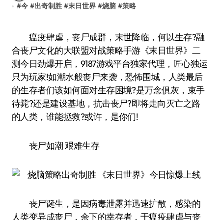
#
今
#
出奇制胜
#
末日世界
#
烧脑
#
策略
瘟疫肆虐，丧尸成群，末世降临，何以生存?融
合丧尸文化的大联盟对战策略手游《末日世界》二
测今日劲爆开启，9187游戏平台独家代理，匠心独运
只为玩家!如潮水般丧尸来袭，恐怖围城，人类最后
的生存者们该如何面对生存困境?是万念俱灰，束手
待毙?还是建设基地，抗击丧尸?即将走向灭亡之路
的人类，谁能拯救?或许，是你们!
丧尸如潮 艰难生存
丧尸诞生，是因病毒泄露并迅速扩散，感染的
人类变异成丧尸，余下的幸存者，于瘟疫肆虐与丧