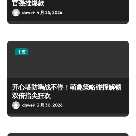
官强推爆款
dawei
4 月 25, 2026
手游
开心塔防嗨战不停！萌趣策略碰撞解锁
双倍指尖狂欢
dawei
3 月 30, 2026