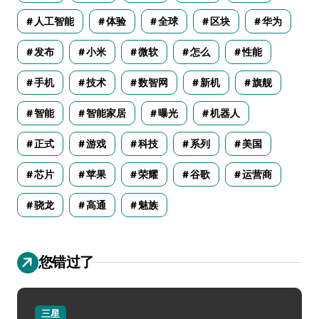
人工智能
体验
全球
区块
华为
发布
小米
微软
怎么
性能
手机
技术
数智网
新机
旗舰
智能
智能家居
曝光
机器人
正式
游戏
科技
系列
美国
芯片
苹果
荣耀
谷歌
运营商
骁龙
高通
魅族
您错过了
三星