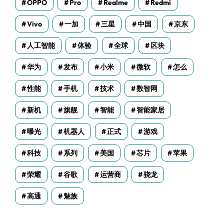
OPPO
Pro
Realme
Redmi
Vivo
一加
三星
中国
京东
人工智能
体验
全球
区块
华为
发布
小米
微软
怎么
性能
手机
技术
数智网
新机
旗舰
智能
智能家居
曝光
机器人
正式
游戏
科技
系列
美国
芯片
苹果
荣耀
谷歌
运营商
骁龙
高通
魅族