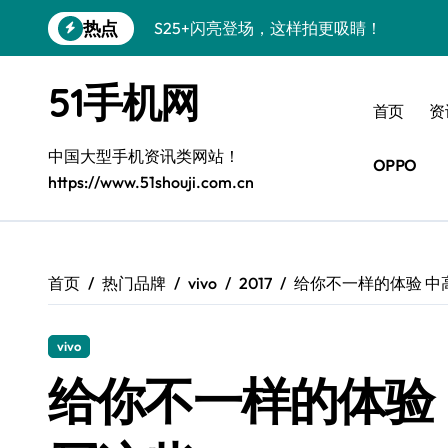
跳
热点
转
S24+震撼登场，美出新高度！
到
内
S26+颜值暴增！三星机皇美颜秘籍曝光
51手机网
容
首页
资
A56 5G新机登场，三星风尚自此开启！
中国大型手机资讯类网站！
三星S26上手秒变个性神器！
OPPO
https://www.51shouji.com.cn
S25美化秘籍：个性定制，炫酷随心！
Galaxy C55 5G焕新秘籍：潮流定制，
Galaxy C55 5G登场，美学新纪元！
首页
热门品牌
vivo
2017
给你不一样的体验 中
Galaxy Z Flip6：折叠时尚，一瞬惊艳
vivo
S25 Ultra颜值炸裂！定制主题潮翻天！
给你不一样的体验