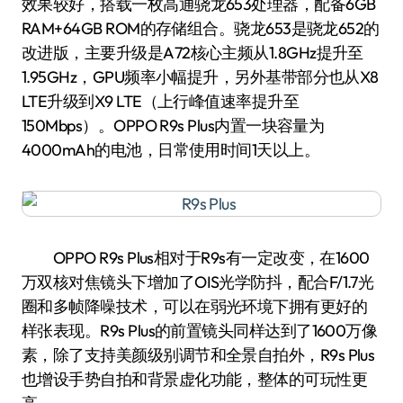
效果较好，搭载一枚高通骁龙653处理器，配备6GB
RAM+64GB ROM的存储组合。骁龙653是骁龙652的
改进版，主要升级是A72核心主频从1.8GHz提升至
1.95GHz，GPU频率小幅提升，另外基带部分也从X8
LTE升级到X9 LTE（上行峰值速率提升至
150Mbps）。OPPO R9s Plus内置一块容量为
4000mAh的电池，日常使用时间1天以上。
OPPO R9s Plus相对于R9s有一定改变，在1600
万双核对焦镜头下增加了OIS光学防抖，配合F/1.7光
圈和多帧降噪技术，可以在弱光环境下拥有更好的
样张表现。R9s Plus的前置镜头同样达到了1600万像
素，除了支持美颜级别调节和全景自拍外，R9s Plus
也增设手势自拍和背景虚化功能，整体的可玩性更