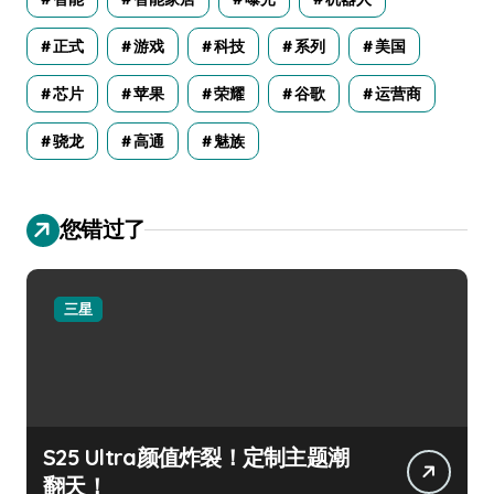
正式
游戏
科技
系列
美国
芯片
苹果
荣耀
谷歌
运营商
骁龙
高通
魅族
您错过了
三星
S25 Ultra颜值炸裂！定制主题潮
翻天！