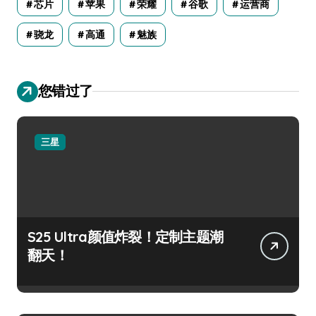
芯片
苹果
荣耀
谷歌
运营商
骁龙
高通
魅族
您错过了
三星
S25 Ultra颜值炸裂！定制主题潮
翻天！