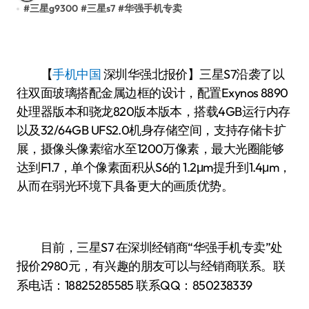
#
三星g9300
#
三星s7
#
华强手机专卖
【
手机中国
深圳华强北报价】三星S7沿袭了以
往双面玻璃搭配金属边框的设计，配置Exynos 8890
处理器版本和骁龙820版本版本，搭载4GB运行内存
以及32/64GB UFS2.0机身存储空间，支持存储卡扩
展，摄像头像素缩水至1200万像素，最大光圈能够
达到F1.7，单个像素面积从S6的 1.2μm提升到1.4μm，
从而在弱光环境下具备更大的画质优势。
目前，三星S7 在深圳经销商“华强手机专卖”处
报价2980
有兴趣的朋友可以与经销商联系。联
元，
系电话：
18825285585
联系QQ：850238339