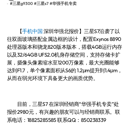
#
三星g9300
#
三星s7
#
华强手机专卖
【
手机中国
深圳华强北报价】三星S7沿袭了以
往双面玻璃搭配金属边框的设计，配置Exynos 8890
处理器版本和骁龙820版本版本，搭载4GB运行内存
以及32/64GB UFS2.0机身存储空间，支持存储卡扩
展，摄像头像素缩水至1200万像素，最大光圈能够
达到F1.7，单个像素面积从S6的 1.2μm提升到1.4μm，
从而在弱光环境下具备更大的画质优势。
目前，三星S7 在深圳经销商“华强手机专卖”处
报价2980
有兴趣的朋友可以与经销商联系。联
元，
系电话：
18825285585
联系QQ：850238339