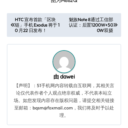
图为M882Q
文
HTC 宣布首款「区块
魅族Note 8通过工信部
链」手机 Exodus 将于 1
认证：后置1200W+50
章
0 月22 日发布！
0W双摄
导
航
由
dawei
【声明】：51手机网内容转载自互联网，其相关言
论仅代表作者个人观点绝非权威，不代表本站立
场。如您发现内容存在版权问题，请提交相关链接
至邮箱：bqsm@foxmail.com，我们将及时予以处
理。