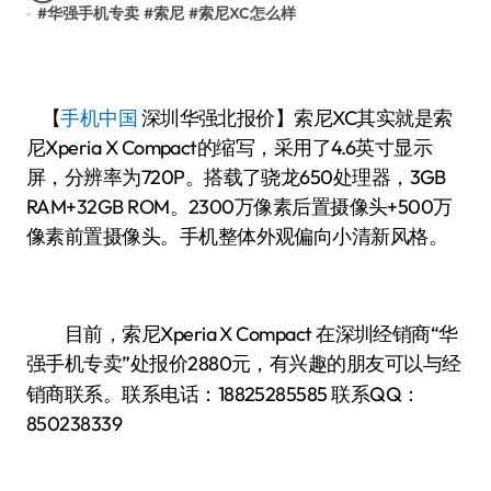
#
华强手机专卖
#
索尼
#
索尼XC怎么样
【
手机中国
深圳华强北报价】索尼XC其实就是索
尼Xperia X Compact的缩写，采用了4.6英寸显示
屏，分辨率为720P。搭载了骁龙650处理器，3GB
RAM+32GB ROM。2300万像素后置摄像头+500万
像素前置摄像头。手机整体外观偏向小清新风格。
目前，索尼Xperia X Compact 在深圳经销商“华
强手机专卖”处报价2880
有兴趣的朋友可以与经
元，
销商联系。联系电话：
18825285585
联系QQ：
850238339