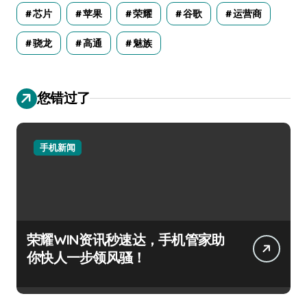
芯片
苹果
荣耀
谷歌
运营商
骁龙
高通
魅族
您错过了
手机新闻
荣耀WIN资讯秒速达，手机管家助
你快人一步领风骚！