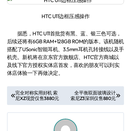
HTC U11边框压感操作
据悉，HTC U11首批货有黑、蓝、银三色可选，
后续还将有6GB RAM+128GB ROM的版本。该机随机
搭配了USonic智能耳机、3.5mm耳机孔转接线以及手
机壳。新机将在京东官方旗舰店、HTC官方商城以
及线下官方授权实体店首发，喜欢的朋友可以到实
体店体验一下再做决定。
文
完全对称实用好机 索
全平衡双面玻璃设计
尼XZ现货仅售3880元
索尼Z3深圳仅售880元
章
导
航