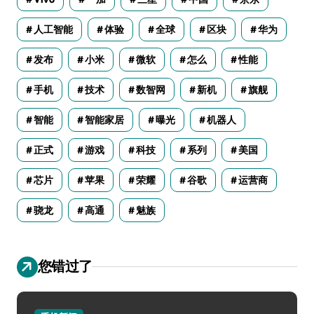
人工智能
体验
全球
区块
华为
发布
小米
微软
怎么
性能
手机
技术
数智网
新机
旗舰
智能
智能家居
曝光
机器人
正式
游戏
科技
系列
美国
芯片
苹果
荣耀
谷歌
运营商
骁龙
高通
魅族
您错过了