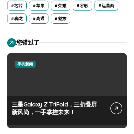
芯片
苹果
荣耀
谷歌
运营商
骁龙
高通
魅族
您错过了
手机新闻
三星Galaxy Z TriFold，三折叠屏
新风尚，一手掌控未来！